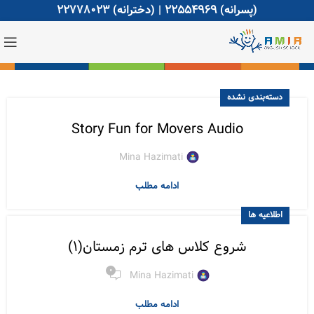
(پسرانه)
22554969
| (دخترانه)
22778023
دسته‌بندی نشده
Story Fun for Movers Audio
Mina Hazimati
ادامه مطلب
اطلاعیه ها
شروع کلاس های ترم زمستان(1)
0
Mina Hazimati
ادامه مطلب